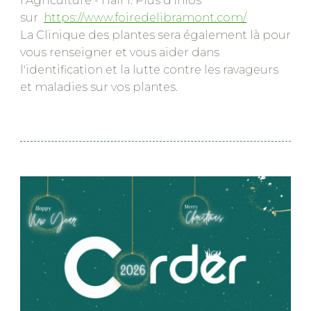
l’Agriculture - Hall 1.
Plus d’infos
sur
https://www.foiredelibramont.com/
La Clinique des plantes sera également là pour
vous renseigner et vous aider dans
l'identification et la lutte contre les ravageurs
et maladies sur vos plantes.