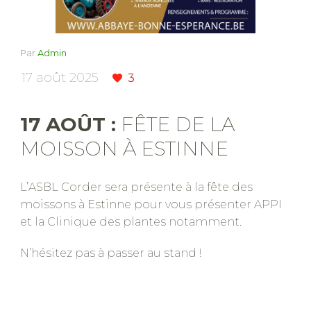
Par
Admin
17 août 2025
3
17 AOÛT :
FÊTE DE LA
MOISSON À ESTINNE
L’ASBL Corder sera présente à la fête des
moissons à Estinne pour vous présenter APPI
et la Clinique des plantes notamment.
N’hésitez pas à passer au stand !