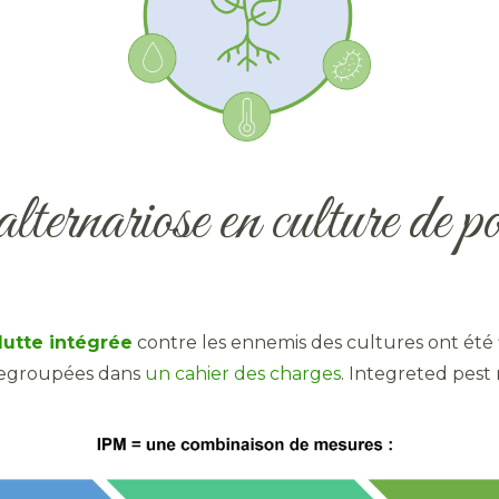
alternariose en culture de p
lutte intégrée
contre les ennemis des cultures ont été 
 regroupées dans
un cahier des charges
. Integreted pes