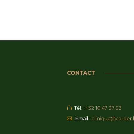
CONTACT
Tél. :
+32 10 47 37 52
Email :
clinique@corder.