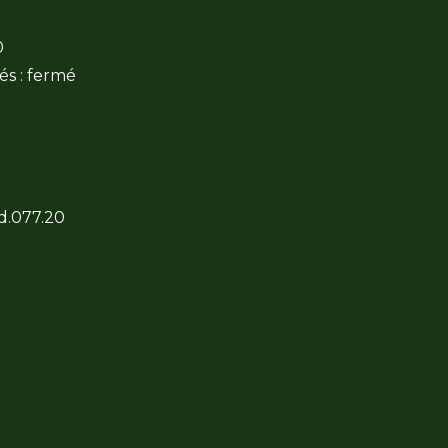
0
és : fermé
 d.077.20