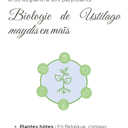
Biologie de
Ustilago
maydis
en maïs
Plantes hôtes :
En Belgique,
Ustilago