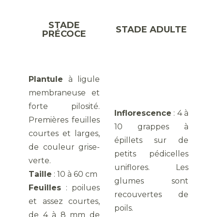
STADE
STADE ADULTE
PRÉCOCE
Plantule
à ligule
membraneuse et
forte pilosité.
Inflorescence
: 4 à
Premières feuilles
10 grappes à
courtes et larges,
épillets sur de
de couleur grise-
petits pédicelles
verte.
uniflores. Les
Taille
: 10 à 60 cm
glumes sont
Feuilles
: poilues
recouvertes de
et assez courtes,
poils.
de 4 à 8 mm de