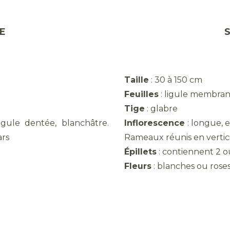
OCE
Taille
: 30 à 150 cm
Feuilles
: ligule membran
Tige
: glabre
ligule dentée, blanchâtre.
Inflorescence
: longue, 
ars
Rameaux réunis en vertici
Épillets
: contiennent 2 o
Fleurs
: blan