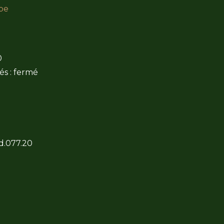
be
0
és : fermé
 d.077.20