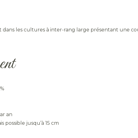
 dans les cultures à inter-rang large présentant une co
ent
 %
ar an
s possible jusqu’à 15 cm