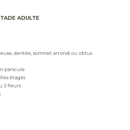
STADE ADULTE
euse, dentée, sommet arrondi ou obtus
en panicule
lles étagés
u 3 fleurs
ches ou roses