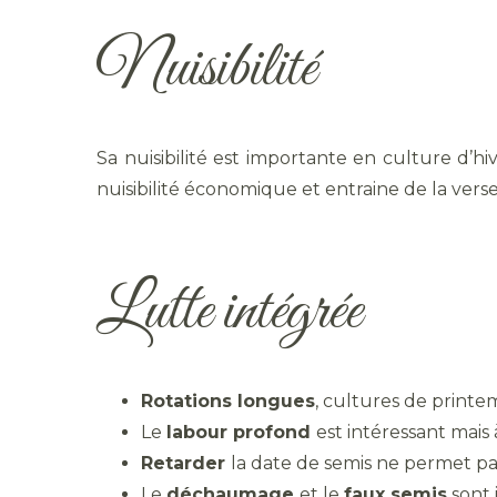
Nuisibilité
Sa nuisibilité est importante en culture d’h
nuisibilité économique et entraine de la vers
Lutte intégrée
Rotations longues
, cultures de printem
Le
labour profond
est intéressant mais à
Retarder
la date de semis ne permet pas
Le
déchaumage
et le
faux semis
sont 