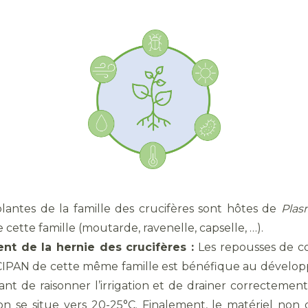
antes de la famille des crucifères sont hôtes de
Plas
 cette famille (moutarde, ravenelle, capselle, …).
t de la hernie des crucifères :
Les repousses de col
de CIPAN de cette même famille est bénéfique au dévelop
tant de raisonner l’irrigation et de drainer correcteme
 se situe vers 20-25°C. Finalement, le matériel non d