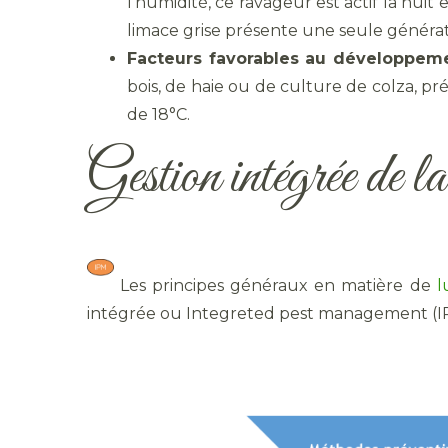
l’humidité, ce ravageur est actif la nui
limace grise présente une seule générat
Facteurs favorables au développeme
bois, de haie ou de culture de colza, pr
de 18°C.
Gestion intégrée de la
​ Les principes généraux en matière de
l
intégrée ou Integreted pest management (IP