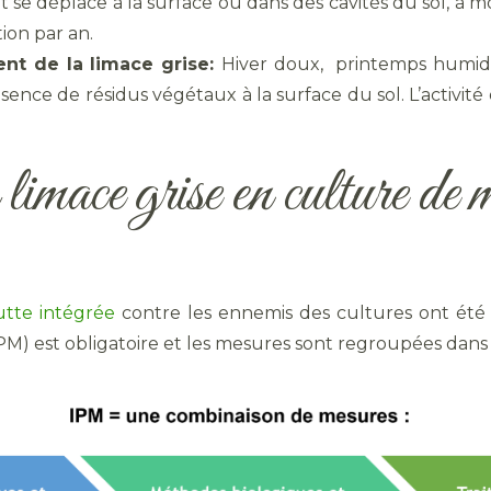
t et se déplace à la surface ou dans des cavités du sol, 
ion par an.
nt de la limace grise:
Hiver doux, printemps humid
ésence de résidus végétaux à la surface du sol. L’activi
 limace grise en culture de 
utte intégrée
contre les ennemis des cultures ont été
M) est obligatoire et les mesures sont regroupées dan