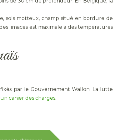
à moins de 30 cm de profondeur. En Belgique, la
e, sols motteux, champ situé en bordure de
té des limaces est maximale à des températures
maïs
 fixés par le Gouvernement Wallon. La lutte
s
un cahier des charges
.