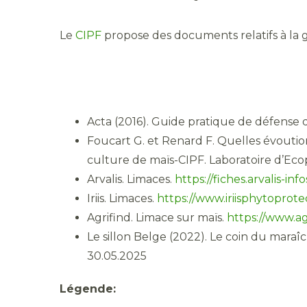
Le
CIPF
propose des documents relatifs à la 
Acta (2016). Guide pratique de défense de
Foucart G. et Renard F. Quelles évoutio
culture de maïs-CIPF. Laboratoire d’Eco
Arvalis. Limaces.
https://fiches.arvalis-infos
Iriis. Limaces.
https://www.iriisphytoprotec
Agrifind. Limace sur maïs.
https://www.agr
Le sillon Belge (2022). Le coin du maraî
30.05.2025
Légende: