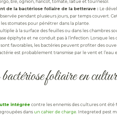
go, blé, ognion, haricot, tomate, laitue et tournesol.
 de la bactériose foliaire de la betterave :
Le dével
observée pendant plusieurs jours, par temps couvert. Cett
es stomates pour pénétrer dans la plante.
multiplie à la surface des feuilles ou dans les chambres s
se épiphyte et ne conduit pas à l’infection. Lorsque les
 sont favorables, les bactéries peuvent profiter des ouve
bactérie est probablement transmise par le vent et l’ea
bactériose foliaire en cultur
lutte intégrée
contre les ennemis des cultures ont été 
 regroupées dans
un cahier de charge
. Integreted pest 