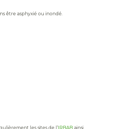
ns être asphyxié ou inondé.
gulièrement les sites de l’
IRBAB
ainsi