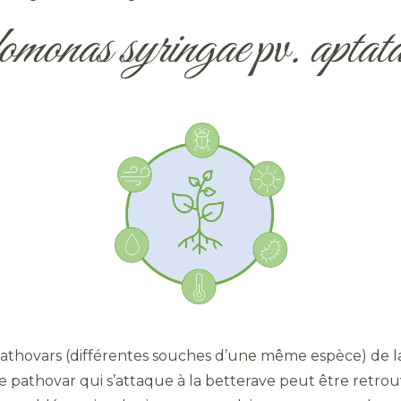
monas syringae
pv
. aptat
athovars (différentes souches d’une même espèce) de la 
 pathovar qui s’attaque à la betterave peut être retrou