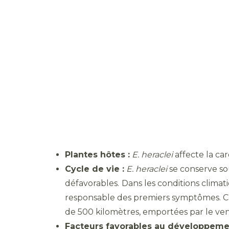
Plantes hôtes :
E. heraclei
affecte la car
Cycle de vie :
E. heraclei
se conserve so
défavorables.
Dans les conditions climat
responsable des premiers symptômes. Ce
de 500 kilomètres, emportées par le vent,
Facteurs favorables au développement