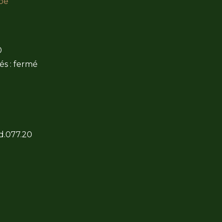
be
0
és : fermé
 d.077.20