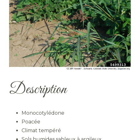
Description
Monocotylédone
Poacée
Climat tempéré
Sols humides sableux à argileux