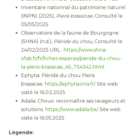
Inventaire nationnal du patrimoine naturel
(INPN) (2025),
Pieris brassicae,
Consulté le
05/05/2025
Observatoire de la faune de Bourgogne
(SHNA) (n.d.),
Piéride du chou
, Consulté le
24/02/2025 URL :
https://www.shna-
ofab.fr/fr/fiches-especes/pieride-du-chou-
la-pieris-brassicae_45_T54342.html
Ephytia. Piéride du chou Pieris
brassicae.
https://ephytia.inra.fr/
. Site web
visité le 16.0.5.2025
Adalia. Choux: reconnaître ses ravageurs et
solutions.
https://www.adalia.be/
. Site web
visite le 16.05.2025
Légende: