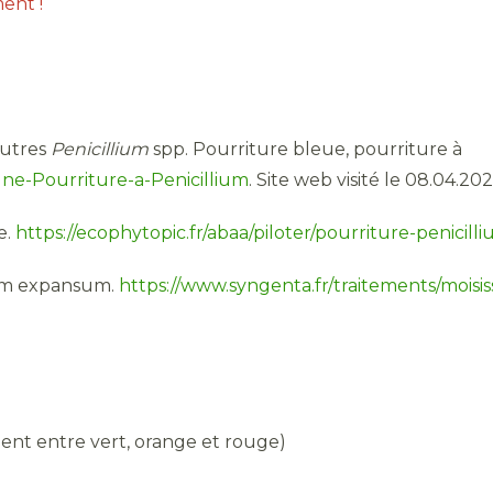
ent !
autres
Penicillium
spp. Pourriture bleue, pourriture à
Vigne-Pourriture-a-Penicillium
. Site web visité le 08.04.20
e.
https://ecophytopic.fr/abaa/piloter/pourriture-penicill
ium expansum.
https://www.syngenta.fr/traitements/moisi
ent entre vert, orange et rouge)