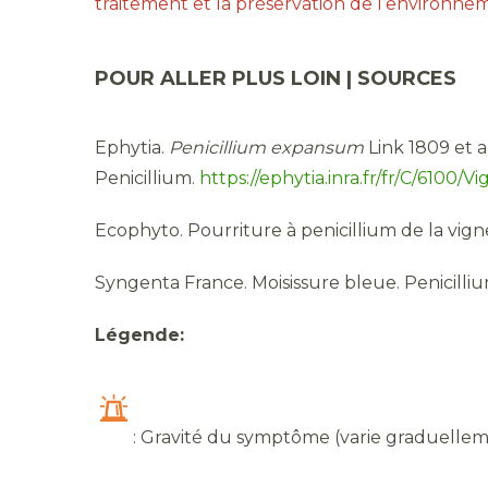
traitement et la préservation de l’environnem
POUR ALLER PLUS LOIN | SOURCES
Ephytia.
Penicillium expansum
Link 1809 et 
Penicillium.
https://ephytia.inra.fr/fr/C/6100/
Ecophyto. Pourriture à penicillium de la vign
Syngenta France. Moisissure bleue. Penicill
Légende:
: Gravité du symptôme (varie graduellem