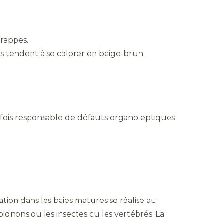
grappes.
cs tendent à se colorer en beige-brun.
arfois responsable de défauts organoleptiques
tion dans les baies matures se réalise au
pignons ou les insectes ou les vertébrés. La