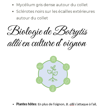
Mycélium gris dense autour du collet
Sclérotes noirs sur les écailles extérieures
autour du collet
Biologie de
Botrytis
allii
en culture d’oignon
Plantes hôtes
: En plus de l’oignon,
B.
allii
s’attaque à l’ail,