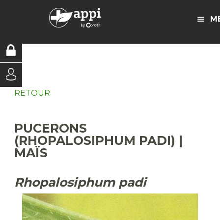
M
RETOUR
PUCERONS
(RHOPALOSIPHUM PADI) |
MAÏS
Rhopalosiphum padi