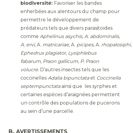
biodiversité:
Favoriser les bandes
enherbées aux alentours du champ pour
permettre le développement de
prédateurs tels que divers parasitoïdes
comme
Aphelinus asychis, A.
abdominalis,
A.
ervi,
A.
matricariae,
A.
picipes,
A.
rhopalosiphi,
Ephedrus
plagiator,
Lysiphlebus
fabarum,
Praon gallicum, P. Praon
volucre.
D’autres insectes tels que les
coccinelles
Adalia bipunctata
et
Coccinella
septempunctata
ainsi que les syrphes et
certaines espèces d’araignées permettent
un contrôle des populations de pucerons
au sein d’une parcelle.
B. AVERTISSEMENTS