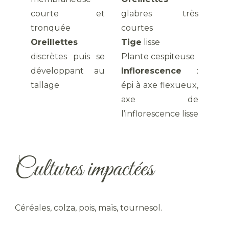
courte et
glabres très
tronquée
courtes
Oreillettes
Tige
lisse
discrètes puis se
Plante cespiteuse
développant au
Inflorescence
:
tallage
épi à axe flexueux,
axe de
l’inflorescence lisse
Cultures impactées
Céréales, colza, pois, maïs, tournesol.