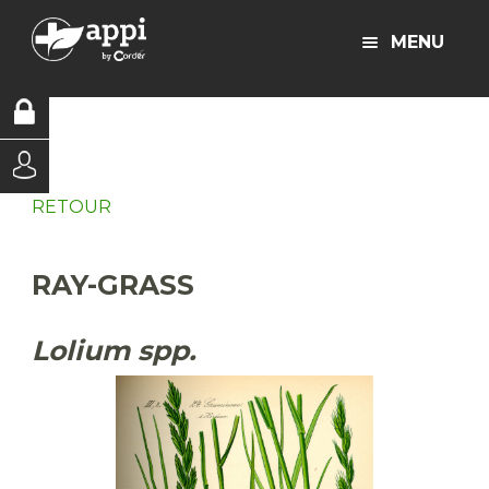
MENU
RETOUR
RAY-GRASS
Lolium spp.