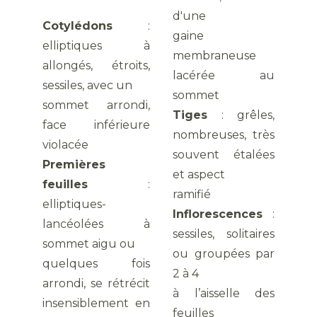
d'une
Cotylédons
:
gaine
elliptiques à
membraneuse
allongés, étroits,
lacérée au
sessiles, avec un
sommet
sommet arrondi,
Tiges
: grêles,
face inférieure
nombreuses, très
violacée
souvent étalées
Premières
et aspect
feuilles
:
ramifié
elliptiques-
Inflorescences
:
lancéolées à
sessiles, solitaires
sommet aigu ou
ou groupées par
quelques fois
2 à 4
arrondi, se rétrécit
à l’aisselle des
insensiblement en
feuilles