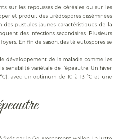
ts sur les repousses de céréales ou sur les
pper et produit des urédospores disséminées
on des pustules jaunes caractéristiques de la
quent des infections secondaires. Plusieurs
yers. En fin de saison, des téleutospores se
t le développement de la maladie comme les
sensibilité variétale de l’épeautre. Un hiver
°C), avec un optimum de 10 à 13 °C et une
épeautre
é fixés par le Gouvernement wallon. La lutte