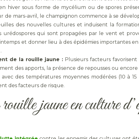
 en hiver sous forme de mycélium ou de spores présen
ur de mars-avril, le champignon commence à se dévelo
euilles des nouvelles cultures et induisent la formati
s urédospores qui sont propagées par le vent et provo
ntemps et donner lieu à des épidémies importantes en fo
).
t de la rouille jaune :
Plusieurs facteurs favorisen
ent des apports, la présence de repousses ou encore la 
, avec des températures moyennes modérées (10 à 15 
nt des facteurs de risque.
 rouille jaune en culture d’
e
lutte intégrée
contre les ennemis des cultures ont ét