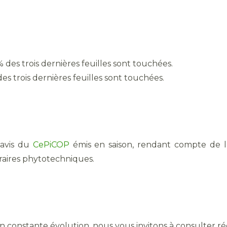
0% des trois dernières feuilles sont touchées.
des trois dernières feuilles sont touchées.
 avis du
CePiCOP
émis en saison, rendant compte de l’é
néraires phytotechniques.
 en constante évolution, nous vous invitons à consulter r