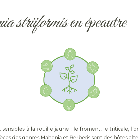
a striiformis
en épeautre
ensibles à la rouille jaune : le froment, le triticale, l’
pèces des genres Mahonia et Berberis sont des hôtes alte