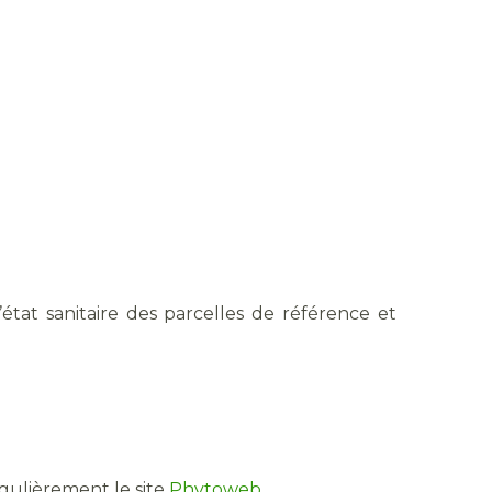
tat sanitaire des parcelles de référence et
égulièrement le site
Phytoweb
.