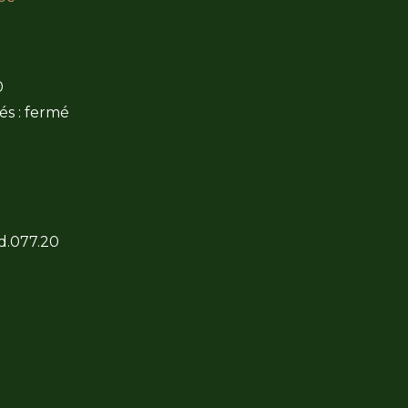
0
és : fermé
 d.077.20