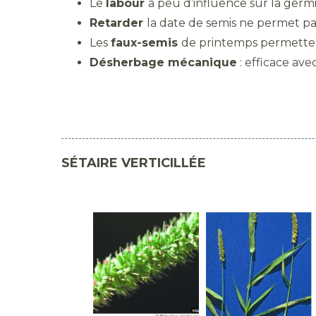
Le
labour
a peu d’influence sur la germi
Retarder
la date de semis ne permet pas
Les
faux-semis
de printemps permettent 
Désherbage mécanique
: efficace avec
SÉTAIRE VERTICILLÉE