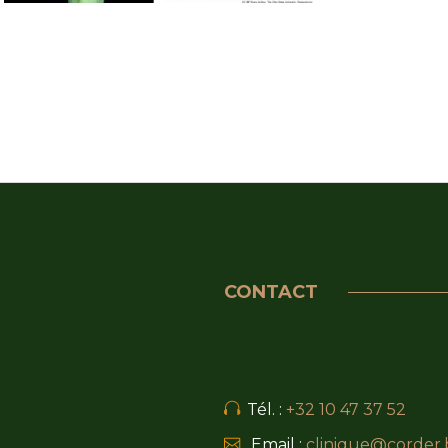
CONTACT
Tél. :
+32 10 47 37 52
Email :
clinique@corder.