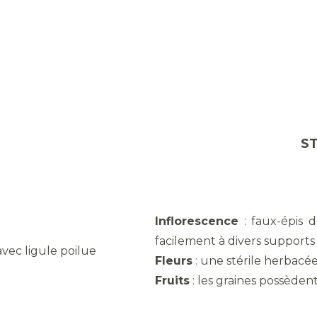
CE
S
Inflorescence
: faux-épis d
facilement à divers supports
avec ligule poilue
Fleurs
: une stérile herbacée
ssée
Fruits
: les graines possèden