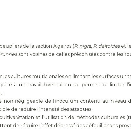
upliers de la section Aigeiros (
P. nigra
,
P. deltoïdes
et l
brunnea
sont voisines de celles préconisées contre les rou
er les cultures multiclonales en limitant les surfaces unita
grâce à un travail hivernal du sol permet de limiter l’
 ;
tie non négligeable de l’inoculum contenu au niveau d
le de réduire l’intensité des attaques ;
var/station et l’utilisation de méthodes culturales (trava
ent de réduire l’effet dépressif des défeuillaisons pro