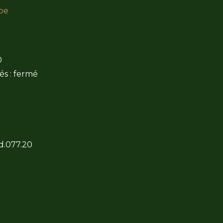
be
0
és : fermé
 d.077.20