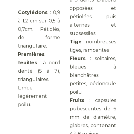
opposées et
Cotylédons
: 0,9
pétiolées puis
à 1,2 cm sur 0,5 à
alternes et
0,7cm. Pétiolés,
subsessiles
de forme
Tige
: nombreuses
triangulaire.
tiges, rampantes
Premières
Fleurs
: solitaires,
feuilles
: à bord
bleues à
denté (5 à 7),
blanchâtres,
triangulaires.
petites, pédoncule
Limbe
poilu
légèrement
Fruits
: capsules
poilu.
pubescentes de 6
mm de diamètre,
glabres, contenant
4 à 8 graines